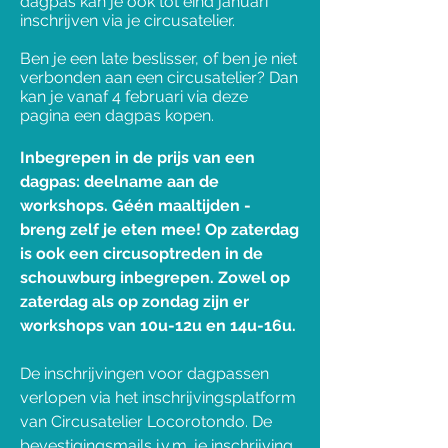
dagpas kan je ook tot eind januari
inschrijven via je circusatelier.
Ben je een late beslisser, of ben je niet
verbonden aan een circusatelier? Dan
kan je vanaf 4 februari via deze
pagina een dagpas kopen.
Inbegrepen in de prijs van een
dagpas: deelname aan de
workshops. Géén maaltijden -
breng zelf je eten mee! Op zaterdag
is ook een circusoptreden in de
schouwburg inbegrepen. Zowel op
zaterdag als op zondag zijn er
workshops van 10u-12u en 14u-16u.
De inschrijvingen voor dagpassen
verlopen via het inschrijvingsplatform
van Circusatelier Locorotondo. De
bevestigingsmails i.v.m. je inschrijving